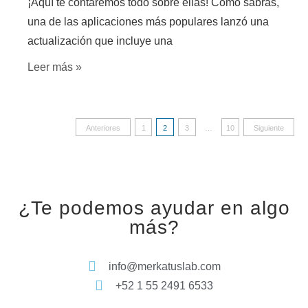
¡Aquí te contaremos todo sobre ellas! Como sabrás,
una de las aplicaciones más populares lanzó una
actualización que incluye una
Leer más »
Anteriores
1
2
3
…
10
Siguiente
¿Te podemos ayudar en algo
más?
info@merkatuslab.com
+52 1 55 2491 6533