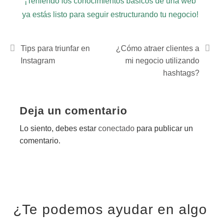
¡Teniendo los conocimientos básicos de una web
ya estás listo para seguir estructurando tu negocio!
Navegación
Tips para triunfar en
¿Cómo atraer clientes a
Instagram
mi negocio utilizando
de
hashtags?
entradas
Deja un comentario
Lo siento, debes estar
conectado
para publicar un
comentario.
¿Te podemos ayudar en algo