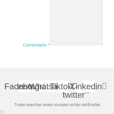
Comentario
*
Facebook
Instagram
Whatsapp
Tiktok
X-
Linkedin
twitter
Todas nuestras redes sociales están verificadas